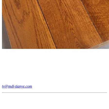
ty@mdj-tianye.com