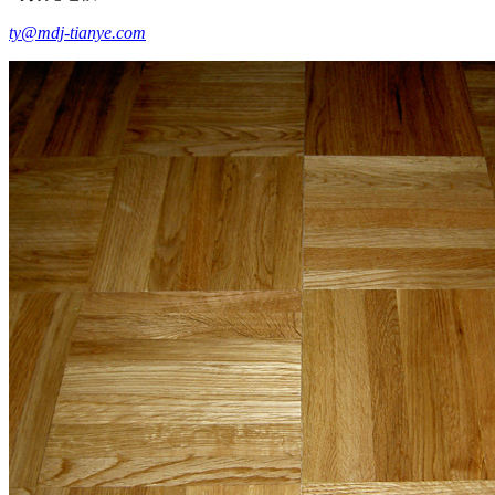
ty@mdj-tianye.com