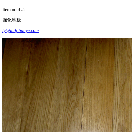
Item no.:L-2
强化地板
ty@mdj-tianye.com