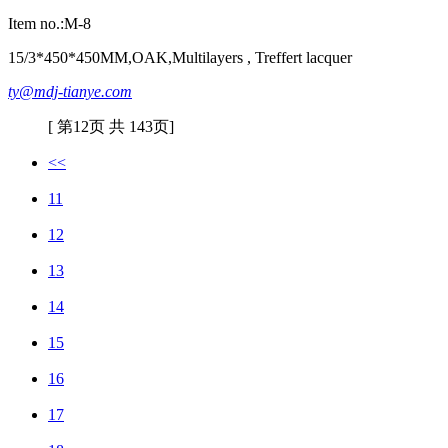
Item no.:M-8
15/3*450*450MM,OAK,Multilayers , Treffert lacquer
ty@mdj-tianye.com
[ 第12页 共 143页]
<<
11
12
13
14
15
16
17