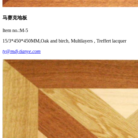
马赛克地板
Item no.:M-5
15/3*450*450MM,Oak and birch, Multilayers , Treffert lacquer
ty@mdj-tianye.com