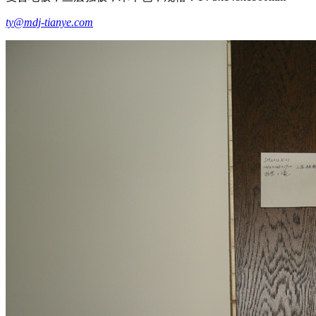
ty@mdj-tianye.com