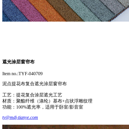
遮光涂层窗帘布
Item no.:TYF-040709
泥点提花布复合遮光涂层窗帘布
工艺‌：提花复合涂层遮光工艺
‌材质‌：聚酯纤维（涤纶）基布+点状浮雕纹理
‌功能‌：100%遮光率，适用于卧室/影音室
ty@mdj-tianye.com