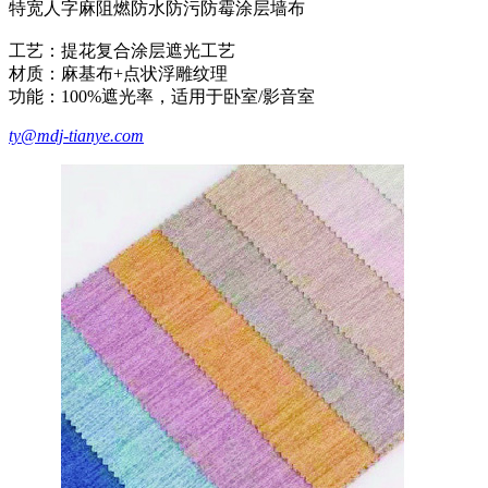
特宽人字麻阻燃防水防污防霉涂层墙布
工艺‌：提花复合涂层遮光工艺
‌材质‌：麻基布+点状浮雕纹理
‌功能‌：100%遮光率，适用于卧室/影音室
ty@mdj-tianye.com