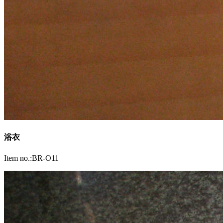
浴衣
Item no.:BR-O11