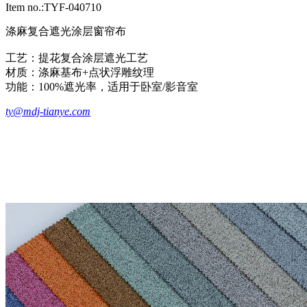
Item no.:TYF-040710
涤麻复合遮光涂层窗帘布
工艺‌：提花复合涂层遮光工艺
‌材质‌：涤麻基布+点状浮雕纹理
‌功能‌：100%遮光率，适用于卧室/影音室
ty@mdj-tianye.com