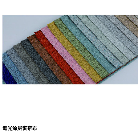
遮光涂层窗帘布