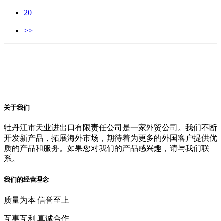
20
>>
关于我们
牡丹江市天业进出口有限责任公司是一家外贸公司。我们不断
开发新产品，拓展海外市场，期待着为更多的外国客户提供优
质的产品和服务。如果您对我们的产品感兴趣，请与我们联
系。
我们的经营理念
质量为本 信誉至上
互惠互利 真诚合作