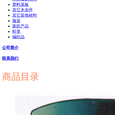
塑料菜板
其它木杂件
其它装饰材料
服装
家纺产品
鞋类
编织品
公司简介
联系我们
商品目录