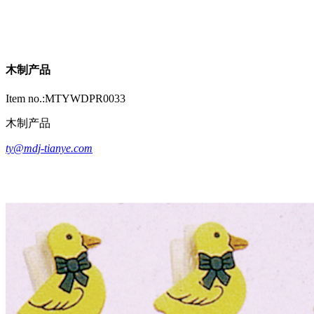
木制产品
Item no.:MTYWDPR0033
木制产品
ty@mdj-tianye.com