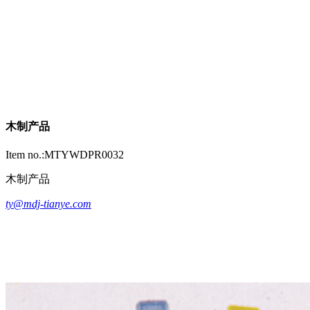
木制产品
Item no.:MTYWDPR0032
木制产品
ty@mdj-tianye.com