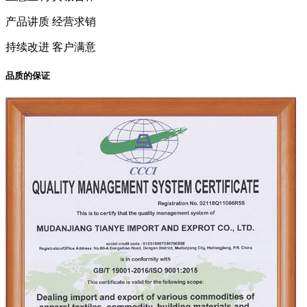
产品讲质 经营求销
持续改进 客户满意
品质的保证