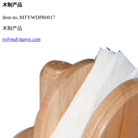
木制产品
Item no.:MTYWDPR0017
木制产品
ty@mdj-tianye.com