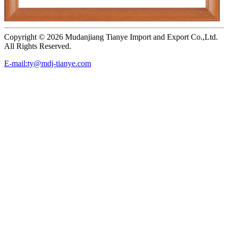
Copyright ©
2026 Mudanjiang Tianye Import and Export Co.,Ltd.
All Rights Reserved.
E-mail:ty@mdj-tianye.com