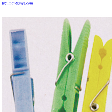
ty@mdj-tianye.com