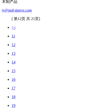
木制产品
ty@mdj-tianye.com
[ 第12页 共 21页]
<<
11
12
13
14
15
16
17
18
19