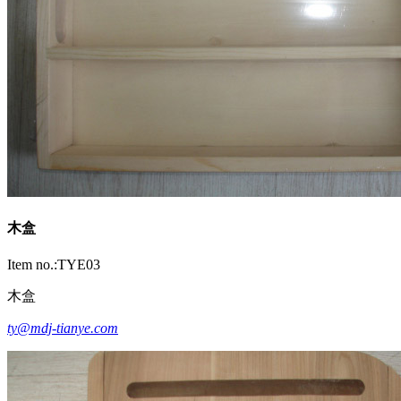
木盒
Item no.:TYE03
木盒
ty@mdj-tianye.com