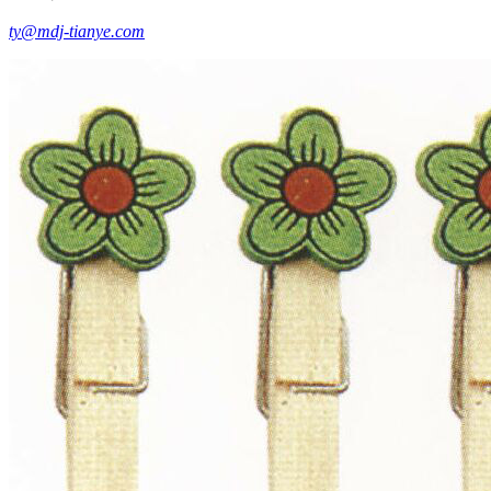
ty@mdj-tianye.com