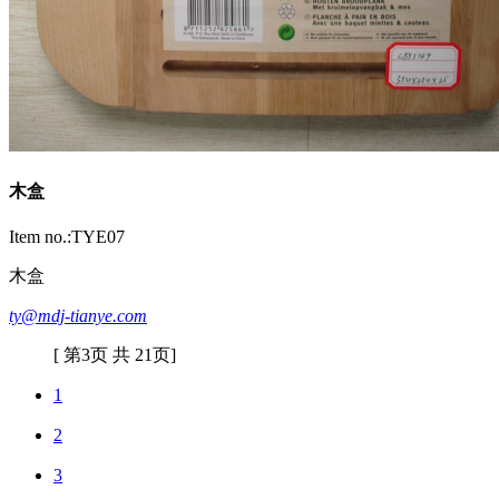
木盒
Item no.:TYE07
木盒
ty@mdj-tianye.com
[ 第3页 共 21页]
1
2
3