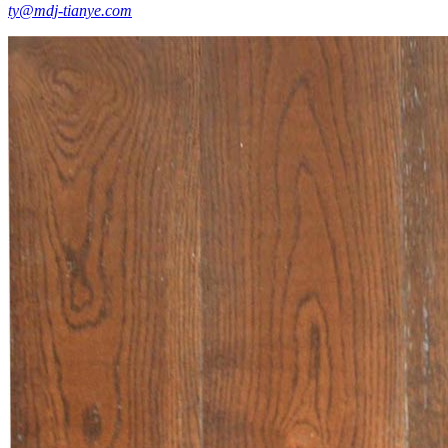
ty@mdj-tianye.com