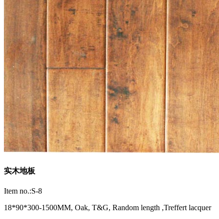
实木地板
Item no.:S-8
18*90*300-1500MM, Oak, T&G, Random length ,Treffert lacquer