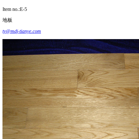
Item no.:E-5
地板
ty@mdj-tianye.com