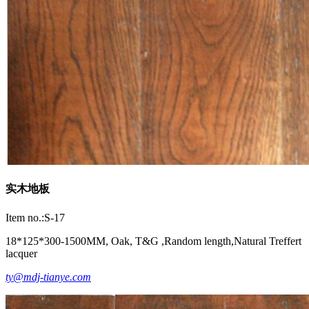
实木地板
Item no.:S-17
18*125*300-1500MM, Oak, T&G ,Random length,Natural Treffert
lacquer
ty@mdj-tianye.com