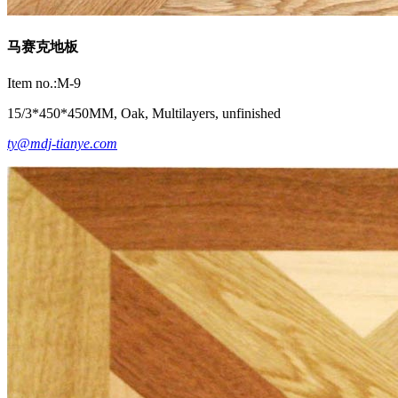
马赛克地板
Item no.:M-9
15/3*450*450MM, Oak, Multilayers, unfinished
ty@mdj-tianye.com