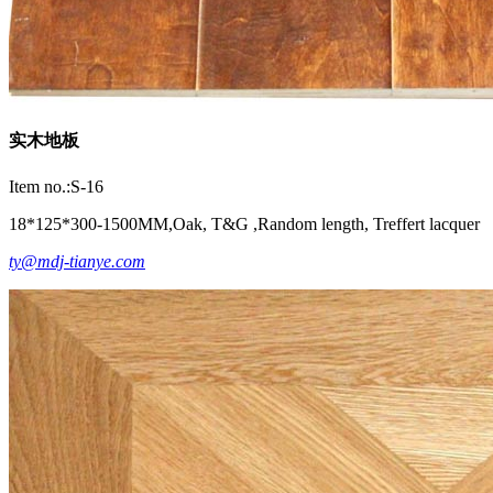
实木地板
Item no.:S-16
18*125*300-1500MM,Oak, T&G ,Random length, Treffert lacquer
ty@mdj-tianye.com