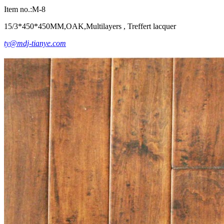
Item no.:M-8
15/3*450*450MM,OAK,Multilayers , Treffert lacquer
ty@mdj-tianye.com