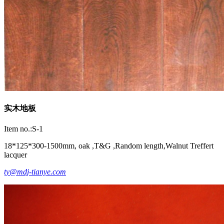
实木地板
Item no.:S-1
18*125*300-1500mm, oak ,T&G ,Random length,Walnut Treffert
lacquer
ty@mdj-tianye.com