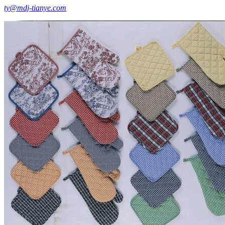
ty@mdj-tianye.com