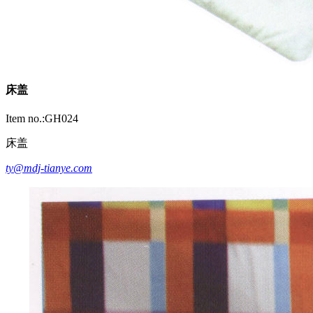
床盖
Item no.:GH024
床盖
ty@mdj-tianye.com