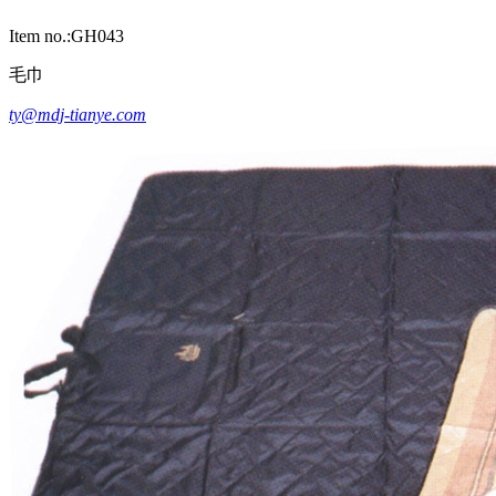
Item no.:GH043
毛巾
ty@mdj-tianye.com