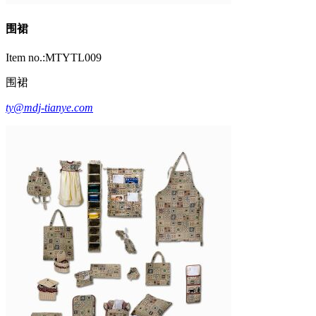
围裙
Item no.:MTYTL009
围裙
ty@mdj-tianye.com