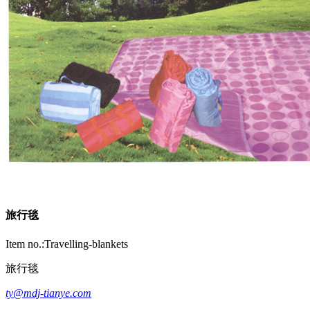
旅行毯
Item no.:Travelling-blankets
旅行毯
ty@mdj-tianye.com